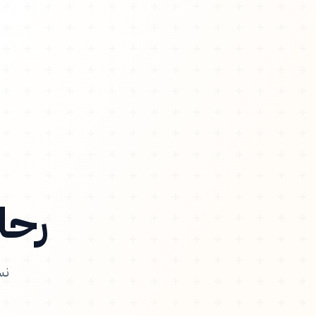
رحلت
نس