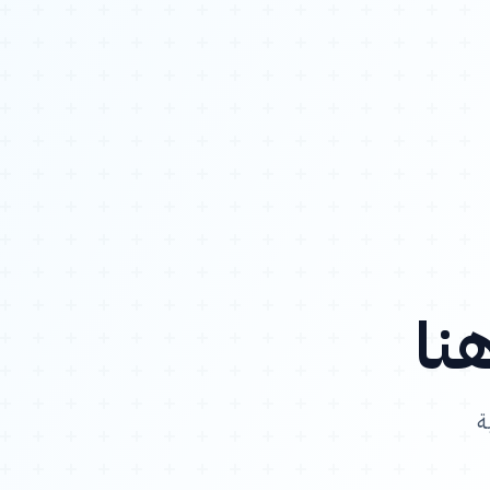
هنا
ة